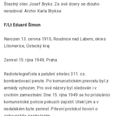
Štastný otec Josef Bryks. Ze své dcery se dlouho
neradoval. Archiv Karla Brykse
F/Lt Eduard Šimon
Narozen 13. cervna 1915, Roudnice nad Labem, okres
Litomerice, Ústecký kraj
Zemrel 15. ríjna 1949, Praha
Radiotelegrafista a palubní strelec 311. cs.
bombardovací perute. Po komunistickém prevratu byl z
armády vyhozen. Pro své názory byl sledován i v
civilním zamestnání. Dne 15. ríjna 1949 se ho príslušníci
komunistické policie pokusili zajistit. Utekl jim a v
nedalekém byte zemrel. Pitevní protokol hovorí o
sebevražde zastrelením.