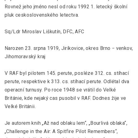
Rovnež jeho jméno nesl od roku 1992 1. letecký školní
pluk ceskoslovenského letectva.
Sq/Ldr Miroslav Liškutín, DFC, AFC
Narozen 23. srpna 1919, Jiríkovice, okres Brno − venkov,
Jihomoravský kraj
V RAF byl pilotem 145. perute, posléze 312. cs. stíhací
perute, respektive k 313. cs. stíhací perute. Odlétal dva
operacní turnusy. Po roce 1948 se vrátil do Velké
Británie, kde nejaký cas pusobil v RAF. Dodnes žije ve
Velké Británii.
Je autorem knih „Až nad oblaku lem“, „Bourlivá oblaka“,
„Challenge in the Air: A Spitfire Pilot Remembers“,