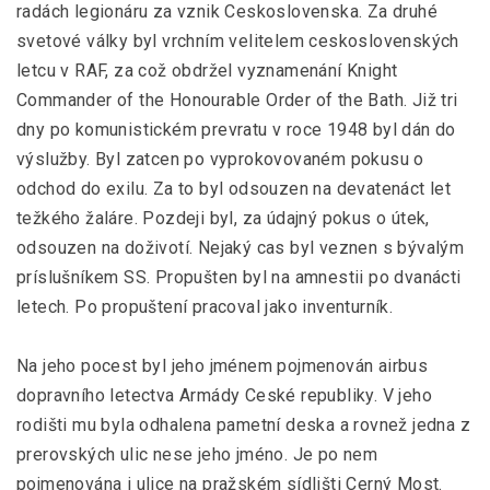
radách legionáru za vznik Ceskoslovenska. Za druhé
svetové války byl vrchním velitelem ceskoslovenských
letcu v RAF, za což obdržel vyznamenání Knight
Commander of the Honourable Order of the Bath. Již tri
dny po komunistickém prevratu v roce 1948 byl dán do
výslužby. Byl zatcen po vyprokovovaném pokusu o
odchod do exilu. Za to byl odsouzen na devatenáct let
težkého žaláre. Pozdeji byl, za údajný pokus o útek,
odsouzen na doživotí. Nejaký cas byl veznen s bývalým
príslušníkem SS. Propušten byl na amnestii po dvanácti
letech. Po propuštení pracoval jako inventurník.
Na jeho pocest byl jeho jménem pojmenován airbus
dopravního letectva Armády Ceské republiky. V jeho
rodišti mu byla odhalena pametní deska a rovnež jedna z
prerovských ulic nese jeho jméno. Je po nem
pojmenována i ulice na pražském sídlišti Cerný Most.