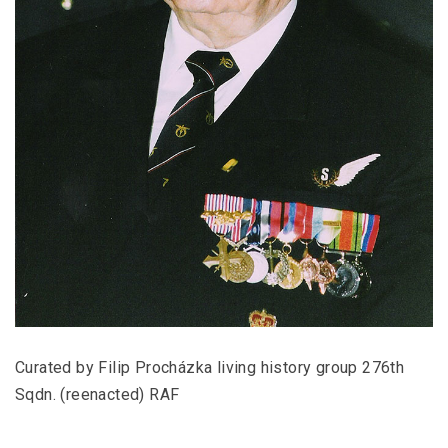
Curated by Filip Procházka living history group 276th
Sqdn. (reenacted) RAF