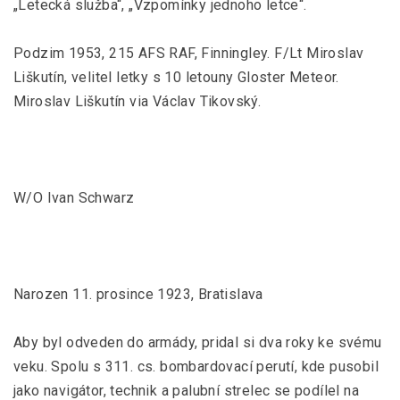
„Letecká služba“, „Vzpomínky jednoho letce“.
Podzim 1953, 215 AFS RAF, Finningley. F/Lt Miroslav
Liškutín, velitel letky s 10 letouny Gloster Meteor.
Miroslav Liškutín via Václav Tikovský.
W/O Ivan Schwarz
Narozen 11. prosince 1923, Bratislava
Aby byl odveden do armády, pridal si dva roky ke svému
veku. Spolu s 311. cs. bombardovací perutí, kde pusobil
jako navigátor, technik a palubní strelec se podílel na