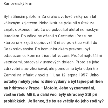
Karlovarský kraj
Byl stíhacím pilotem. Za druhé svetové války se stal
válecným zajatcem. Nekolikrát se pokusil o útek ze
zajetí, dokonce i tak, že se pokoušel uletet nemeckým
letadlem. Po válce se oženil s Gertrudou Rose, se
kterou si v zajetí dopisoval. S ní se po válce vrátil do
Ceskoslovenska. Po komunistickém prevratu byl
odsouzen celkem na tricet let vezení. Prošel nejtežšími
veznicemi, pracoval v uranových dolech. Proto se jeho
zdravotní stav zhoršoval, ale pomoc mu byla odpírána.
Zemrel na infarkt v noci z 11. na 12. srpna 1957.
Jeho
ostatky nebyly jeho rodine vydány a byl tajne pohrben
na hrbitove v Praze − Motole. Jeho vyznamenání,
vcetne rádu MBE, a další veci byly ukradeny StB pri
prohlídkách. Je šance, že by se vrátily do jeho rodiny?