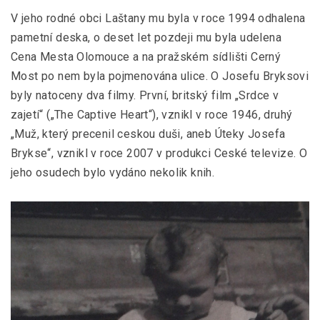
V jeho rodné obci Laštany mu byla v roce 1994 odhalena
pametní deska, o deset let pozdeji mu byla udelena
Cena Mesta Olomouce a na pražském sídlišti Cerný
Most po nem byla pojmenována ulice. O Josefu Bryksovi
byly natoceny dva filmy. První, britský film „Srdce v
zajetí“ („The Captive Heart“), vznikl v roce 1946, druhý
„Muž, který precenil ceskou duši, aneb Úteky Josefa
Brykse“, vznikl v roce 2007 v produkci Ceské televize. O
jeho osudech bylo vydáno nekolik knih.