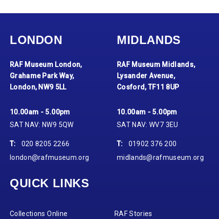
LONDON
MIDLANDS
RAF Museum London,
RAF Museum Midlands,
Grahame Park Way,
Lysander Avenue,
London, NW9 5LL
Cosford, TF11 8UP
10.00am - 5.00pm
10.00am - 5.00pm
SAT NAV: NW9 5QW
SAT NAV: WV7 3EU
T:
020 8205 2266
T:
01902 376 200
london@rafmuseum.org
midlands@rafmuseum.org
QUICK LINKS
Collections Online
RAF Stories