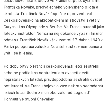
ceskoslovenské letectvo ve Francii utrpelo, byla smrt
Františka Nováka, predválecného vojenského pilota a
akrobata. František Novák úspešne reprezentoval
Ceskoslovensko na akrobatickém mistrovství sveta v
Curychu i na Olympiáde v Berlíne. Ve Francii pusobil jako
letecký instruktor. Nemci na nej dokonce vypsali financní
odmenu. František Novák však zemrel 27. dubna 1940 v
Paríži po operaci žaludku. Nechtel zustat v nemocnici a
vrátil se k létání.
Po dobu bitvy o Francii ceskoslovenští letci sestrelili
nebo se podíleli na sestrelení sto dvaceti devíti
neprátelských letadel, pravdepodobne sestrelili dvacet
pet letadel. Ve Francii bojovalo více než sto sedmdesát
našich letcu. Sedm z nich obdrželo rád Légion d´
Honneur ve stupni Chevalier.