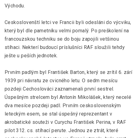
Východu.
Ceskoslovenští letci ve Francii byli odesláni do výcviku,
který byl dle pametníku velmi pomalý. Po preškolení na
francouzskou techniku se do boju zapojili vetšinou
stíhaci. Nekterí budoucí príslušníci RAF sloužili tehdy
ješte u peších jednotek.
Prvním padlým byl František Barton, který se zrítil 6. zárí
1939 pri návratu ze cvicného letu. O sedm mesícu
pozdeji Cechoslováci zaznamenali první sestrel.
Úspešným strelcem byl Antonín Mikolášek, který necelé
dva mesíce pozdeji padl. Prvním ceskoslovenským
leteckým esem, se stal úspešný reprezentant v
akrobatické souteži v Curychu František Perina, v RAF
pilot 312. cs. stíhací perute. Jednou ze ztrát, které