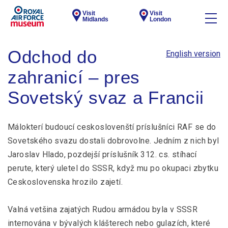
Visit
Visit
Midlands
London
Odchod do
English version
zahranicí – pres
Sovetský svaz a Francii
Málokterí budoucí ceskoslovenští príslušníci RAF se do
Sovetského svazu dostali dobrovolne. Jedním z nich byl
Jaroslav Hlado, pozdejší príslušník 312. cs. stíhací
perute, který uletel do SSSR, když mu po okupaci zbytku
Ceskoslovenska hrozilo zajetí.
Valná vetšina zajatých Rudou armádou byla v SSSR
internována v bývalých klášterech nebo gulazích, které