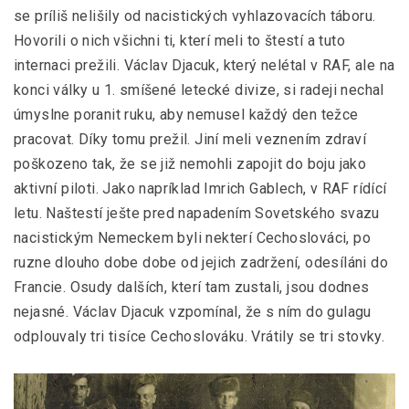
se príliš nelišily od nacistických vyhlazovacích táboru.
Hovorili o nich všichni ti, kterí meli to štestí a tuto
internaci prežili. Václav Djacuk, který nelétal v RAF, ale na
konci války u 1. smíšené letecké divize, si radeji nechal
úmyslne poranit ruku, aby nemusel každý den težce
pracovat. Díky tomu prežil. Jiní meli veznením zdraví
poškozeno tak, že se již nemohli zapojit do boju jako
aktivní piloti. Jako napríklad Imrich Gablech, v RAF rídící
letu. Naštestí ješte pred napadením Sovetského svazu
nacistickým Nemeckem byli nekterí Cechoslováci, po
ruzne dlouho dobe dobe od jejich zadržení, odesíláni do
Francie. Osudy dalších, kterí tam zustali, jsou dodnes
nejasné. Václav Djacuk vzpomínal, že s ním do gulagu
odplouvaly tri tisíce Cechoslováku. Vrátily se tri stovky.