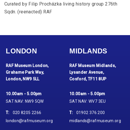
Curated by Filip Procházka living history group 276th
Sqdn. (reenacted) RAF
LONDON
MIDLANDS
RAF Museum London,
RAF Museum Midlands,
Grahame Park Way,
Lysander Avenue,
London, NW9 5LL
Cosford, TF11 8UP
10.00am - 5.00pm
10.00am - 5.00pm
SAT NAV: NW9 5QW
SAT NAV: WV7 3EU
T:
020 8205 2266
T:
01902 376 200
london@rafmuseum.org
midlands@rafmuseum.org